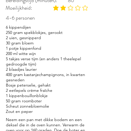
Bereidingstijd (minuten):
80
Moeilijkheid:
gemiddelde waardering 2 uit 5
4-6 personen
6 kippendijen
250 gram spekblokjes, gerookt
2 uien, gesnipperd
30 gram bloem
1 potje kippenfond
200 ml witte wijn
5 takjes verse tijm (en anders 1 theelepel
gedroogde tijm)
2 blaadjes laurier
400 gram kastanjechampignons, in kwarten
gesneden
Bosje peterselie, gehakt
2 eetlepels crème fraîche
1 kippenbouillonblokje
50 gram roomboter
Scheut zonnebloemolie
Zout en peper
Neem een pan met dikke bodem en een
deksel die in de oven kunnen. Verwarm de
oven voor op 160 graden. Doe de boter en