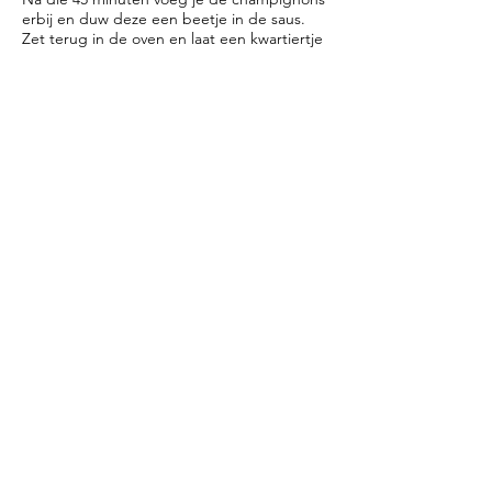
erbij en duw deze een beetje in de saus.
Zet terug in de oven en laat een kwartiertje
in de oven staan. Als het klaar is, de crème
fraîche toevoegen en omroeren, verdeel
dan de gehakte peterselie erover. Serveer
in een mooie schaal of gewoon lekker met
de pan op tafel.
· Lekker met wat rode kool met
appeltjes.
· Dopen met stokbrood, heerlijk!
· In plaats van wijn kun je ook
cognac gebruiken, dat geeft weer
een hele andere smaakbeleving.
· Als je het een dag van tevoren
maakt, de champignons pas
toevoegen bij het opwarmen en
de peterselie net voor het
serveren.