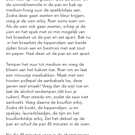
de zonnebloemolie in de pan en bak op
medium-hoog vuur de spekblokjes aan.
Zodra deze gaan zweten en kleur krijgen,
voeg je de uien erbij. Roer soms even om.
Als de uien ook gaan zweten, schep je de
uien en het spek met zo min mogelijk van
het braadvet uit de pan en zet apart. Bak nu
in het braadvet de kippendijen aan beide
zijden bruin aan en bestrooi met wat zout
en peper. Haal deze uit de pan en zet apart.
Temper het vuur tot medium en voeg de
bloem aan het bakvet toe. Roer om en laat
een minuutje meebakken. Maak met een
houten pollepel de aanbaksels los, deze
geven veel smaak! Voeg dan de wijn toe en
laat de alcohol verdampen (dit kun je
ruiken). Roer steeds om, zodat de saus niet
aankoekt. Voeg daarna de bouillon erbij.
Zodra dit kookt, de kippendijen, ui en
spekjes, laurierblaadjes, de tijm en het
bouillonblokje erbij. Zet het deksel op de
pan en schuif de pan 45 minuten in de oven.
Na die 45 minuten voeg je de champignons